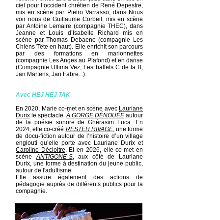
ciel pour l’occident chrétien de René Depestre,
mis en scène par Pietro Varrasso, dans Nous
voir nous de Guillaume Corbeil, mis en scène
par Antoine Lemaire (compagnie THEC), dans
Jeanne et Louis d’Isabelle Richard mis en
scène par Thomas Debaene (compagnie Les
Chiens Tête en haut). Elle enrichit son parcours
par des formations en marionnettes
(compagnie Les Anges au Plafond) et en danse
(Compagnie Ultima Vez, Les ballets C de la B,
Jan Martens, Jan Fabre...).
Avec HEJ HEJ TAK
En 2020, Marie co-met en scène avec
Lauriane
Durix
le spectacle
À GORGE DÉNOUÉE
autour
de la poésie sonore de Ghérasim Luca. En
2024, elle co-créé
RESTER RIVAGE
, une forme
de docu-fiction autour de l’histoire d’un village
englouti qu’elle porte avec Lauriane Durix et
Caroline Décloitre
. Et en 2026, elle co-met en
scène
ANTIGONE·S
, aux côté de Lauriane
Durix, une forme à destination du jeune public,
autour de l'adultisme.
Elle assure également des actions de
pédagogie auprès de différents publics pour la
compagnie.