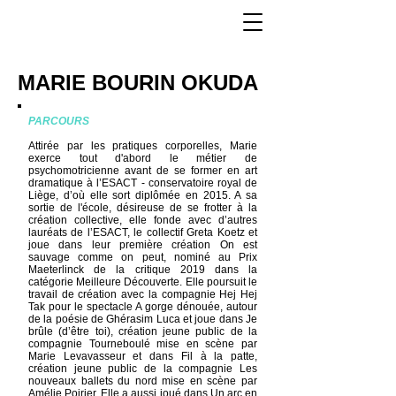
MARIE BOURIN OKUDA
PARCOURS
Attirée par les pratiques corporelles, Marie
exerce tout d'abord le métier de
psychomotricienne avant de se former en art
dramatique à l’ESACT - conservatoire royal de
Liège, d’où elle sort diplômée en 2015. A sa
sortie de l'école, désireuse de se frotter à la
création collective, elle fonde avec d’autres
lauréats de l’ESACT, le collectif Greta Koetz et
joue dans leur première création On est
sauvage comme on peut, nominé au Prix
Maeterlinck de la critique 2019 dans la
catégorie Meilleure Découverte. Elle poursuit le
travail de création avec la compagnie Hej Hej
Tak pour le spectacle A gorge dénouée, autour
de la poésie de Ghérasim Luca et joue dans Je
brûle (d’être toi), création jeune public de la
compagnie Tourneboulé mise en scène par
Marie Levavasseur et dans Fil à la patte,
création jeune public de la compagnie Les
nouveaux ballets du nord mise en scène par
Amélie Poirier. Elle a aussi joué dans Un arc en