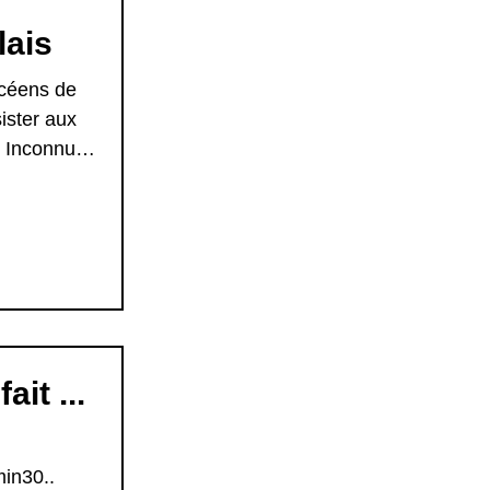
lais
ycéens de
ister aux
 Inconnus
it ...
in30..