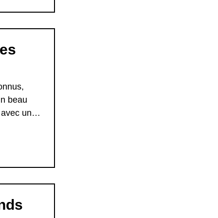
nes
onnus,
 un beau
 avec un
ands